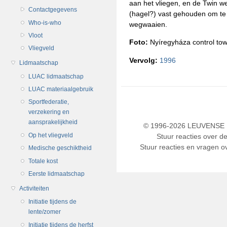
aan het vliegen, en de Twin 
Contactgegevens
(hagel?) vast gehouden om te 
Who-is-who
wegwaaien.
Vloot
Foto:
Nyíregyháza control to
Vliegveld
Vervolg:
1996
Lidmaatschap
LUAC lidmaatschap
LUAC materiaalgebruik
Sportfederatie,
verzekering en
aansprakelijkheid
© 1996-2026 LEUVENSE U
Op het vliegveld
Stuur reacties over d
Stuur reacties en vragen ov
Medische geschiktheid
Totale kost
Eerste lidmaatschap
Activiteiten
Initiatie tijdens de
lente/zomer
Initiatie tijdens de herfst