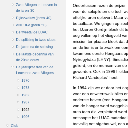
Zweefvliegen in Leuven in
Ondertussen rezen de prijzen in
de jaren '30
voor de solopiloten die toch w
ettelijke uren oplevert. Maar v
Dijlezwaluw (jaren '40)
betaalbaar. We gingen op zoek 
ANCUPA (jaren '50)
het IJzeren Gordijn bleek dit t
De tweetalige LUAC
oog vallen op het vliegveld v
De splitsing in twee clubs
mission ter plaatse bleek dat di
De jaren na de splitsing
en de lier is er te zwak om een
kwam ons eerste Hongaars opl
De laatste decennia van
Nyíregyháza (LHNY). Sindsdien
de 20ste eeuw
gelierd, en de mensen van de 
De jaarlijkse trek van de
geworden. Ook in 1996 hielde
Leuvense zweefvliegers
Richard Vandeplas" heet.
1970
In 1994 zijn we er door het oo
1978
voor een onweerswolk blies er
1982
onderste boven (een Hongaarse
1987
van de hangar werd weggeblaz
1992
auto toen die verpletterd wer
1996
ontsnapte het LUAC materiaal 
toevallig net afgebouwd, een 
Club