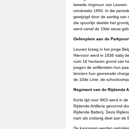
tweede ringmuur van Leuven. 
omstreeks 1850. In die period
gewijzigd door de aanleg van 
die spoorlijn deelde het grondg
werd vanaf de 19de eeuw gebrui
Oefenplein aan de Parkpoor
Leuven kreeg in het jonge Bel
Hiervoor werd in 1838 nabij d
ruim 16 hectaren grond van h
joegen de artilleristen hun pa
lanciers hun gevreesde charge
de 10de Linie, de schoolcompa
Regiment van de Rijdende Art
Korte tijd voor WOI werd in d
Rijdende Artillerie gevormd d
Rijdende Batterij. Deze Rijdend
nam als zodanig deel aan de 
De kanonnen werden getrokke