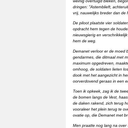
weinig overtuigd bleken, bego
dringen: "Astemblieft, achteru
vrij, nauwelijks breder dan de
De piloot plaatste vier soldat
opdracht hem tegen de houden,
nieuwsgierig en verschrikkelij
hem de weg.
Demanet verloor er de moed b
gendarmes, die ditmaal met me
maximum opgedreven, maakte e
omhoog, de soldaten lieten lo
dook met het aangezicht in het 
oorverdovend geraas in een e
Toen ik opkeek, zag ik de twe
de bomen langs de Vest, haast
de daken rakend, zich terug h
vooraleer het plein terug te 
ovatie op, die Demanet met b
Men praatte nog lang na over 