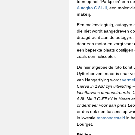
toen op het “Parkplein” een 
Autogiro C.8L-II
, een molenvli
makelij.
Een molenvliegtuig, autogyro o
die niet wordt aangedreven do
draagdracht aan de autogyro.
door een motor en zorgt voor 
een beperkte plaats opstijgen
zoals een helicopter.
De hier afgebeelde foto komt 
Uytterhoeven, maar is daar ve
van Hangarflying wordt
verme
Cierva in 1928 zijn uitvindin
luchthavens demonstreerde. O
6.8L Mk.II G-EBYY in Haren en
ondermeer voor aan prins Leop
er dus ook een tussenstop was
in kwestie
tentoongesteld
in he
Bourget.
Philips