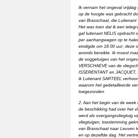
Ik vernam het ongeval vrijdag 
op de hoogte was gebracht doo
van Brasschaat, die Luitenan
Het was toen dat ik een telegr
gaf luitenant NELIS opdracht 
per aanhangwagen op te halen 
eindigde om 18.00 uur; deze off
avonds bereikte. Ik moest m
de ooggetuigen van het ongeva
VERSCHAEVE van de vliegschoo
ISSERENTANT en JACQUET, leer
ik Luitenant SARTEEL verhoo
waarom het gedetailleerde ver
toegezonden.
2. Aan het begin van de week
de beschikking had over het vl
werd als overgangsvliegtuig v
vliegtuigen, toestemming gekre
van Brasschaat naar Leuven t
en op dezelfde dag. Het vert