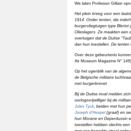
We laten Professor Gillain op
Het plein kreeg voor een laats
1914. Onder tenten, die inder
burgervliegtuigen type Bleriot
Olieslagers. Ze maakten een d
overtuigen dat de Duitse "Tau
dan hun toestellen. De tenten
Over deze gebeurtenis kunnen
Air Museum Magazine N° 149)
Op het ogenblik van de algemen
de Belgische militaire luchtvaar
met burgerbrevet.
Bij de Duitse inval melden zich
oorlogsvrijwilliger bij de milit
Jules Tyck
, beiden met hun pe
Joseph d'Hespel
(graaf) en s
hun Morane en Deperdussin ee
toestellen hebben slechts een
met een beperkte straal gebrui