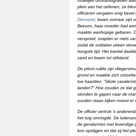
moeilijke omstandigheden was 
plein aan het oefenen; ze blev
officieren vergaten enig bevel 
Demanet
, kwam zomaar zijn v
Beeson, haar moeder had een w
maakte wanhopige gebaren. De 
verspreid, snapten er niets van
zodat de soldaten uiteen stov
hoogste tijd. Het toestel daald
zand en kwam tot stilstand.
De piloot ruilde zijn vliegersm
grond en maakte zich ontzette
toe haastten: "Idiote cavaleris
landen?" Hoe zouden ze dat g
stonden te gapen naar de man, 
zouden staan kijken moest er
De officier vertrok 's anderen
het tuig omringde. De luitena
de gendarmes met levendige ge
kon opstijgen en dat zij het 