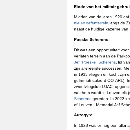
Einde van het militair gebru
Midden van de jaren 1920 gaf 
nieuw oefenterrein
langs de Za
naast de huidige kazerne van 
Poeske Scherens
Dit was een opportuniteit voor
verlaten terrein aan de Parkp
Jef "Poeske" Scherens
, lid v
zijn allereerste successen. Met
in 1933 vliegen en kocht zijn e
geïmmatriculeerd OO-ARL). In
zweefvliegclub LUAC, opgeric
van hem wordt in Leuven elk 
Scherens
gereden. In 2022 kr
of Leuven - Memorial Jef Sche
Autogyro
In 1928 was er nog een allerlaa