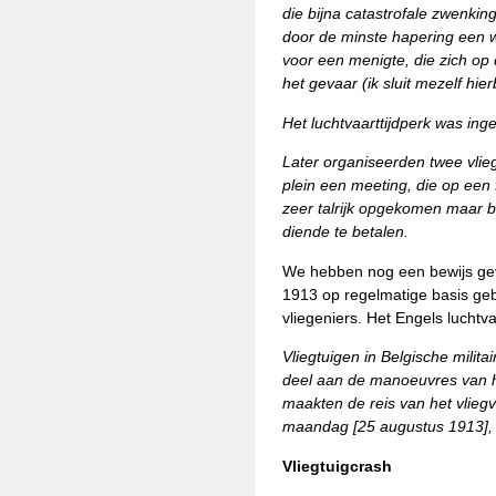
die bijna catastrofale zwenkin
door de minste hapering een
voor een menigte, die zich op
het gevaar (ik sluit mezelf hierbi
Het luchtvaarttijdperk was ing
Later organiseerden twee vlie
plein een meeting, die op een f
zeer talrijk opgekomen maar 
diende te betalen.
We hebben nog een bewijs gev
1913 op regelmatige basis gebr
vliegeniers. Het Engels luchtv
Vliegtuigen in Belgische mili
deel aan de manoeuvres van h
maakten de reis van het vlie
maandag [25 augustus 1913], 
Vliegtuigcrash