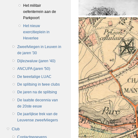
Het militair
oefenterrein aan de
Parkpoort
Het nieuw
exercitieplein in
Heverlee
Zweefvliegen in Leuven in
de jaren '30
Dijlezwaluw (jaren '40)
ANCUPA (jaren '50)
De tweetalige LUAC
De splitsing in twee clubs
De jaren na de splitsing
De laatste decennia van
de 20ste eeuw
De jaarlijkse trek van de
Leuvense zweefvliegers
Club
Contactgegevens