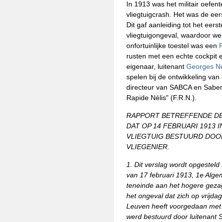
In 1913 was het militair oefen
vliegtuigcrash. Het was de eers
Dit gaf aanleiding tot het eers
vliegtuigongeval, waardoor we
onfortuinlijke toestel was een
rusten met een echte cockpit
eigenaar, luitenant
Georges Né
spelen bij de ontwikkeling van
directeur van SABCA en Saben
Rapide Nélis" (F.R.N.).
RAPPORT BETREFFENDE D
DAT OP 14 FEBRUARI 1913 
VLIEGTUIG BESTUURD DOOR
VLIEGENIER.
1. Dit verslag wordt opgesteld 
van 17 februari 1913, 1e Algem
teneinde aan het hogere gez
het ongeval dat zich op vrijda
Leuven heeft voorgedaan met h
werd bestuurd door luitenant