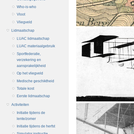
Who-is-who
Vloot
Vliegveld
Lidmaatschap
LUAC lidmaatschap
LUAC materiaalgebruik
Sportfederatie,
verzekering en
aansprakelijkheid
Op het vliegveld
Medische geschiktheid
Totale kost
Eerste lidmaatschap
Activiteiten
Initiatie tijdens de
lente/zomer
Initiatie tijdens de herfst
Simulator instructie