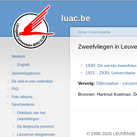
Ov
en
luac.be
d
al
in
Home
›
Geschiedenis
g
U bent hier
Zweefvliegen in Leuven
Welkom
English
1930: De eerste zweefvluc
1931 - 1939: Universitaire
Zweefvliegdroom
De club in een notendop
Vervolg:
Dijlezwaluw - Leuvens
FAQ
Bronnen: Hartmut Koelman, D
Foto-albums
Geschiedenis
Ontstaan van het
zweefvliegen
De Belgische pioniers
© 1996-2026 LEUVENSE U
Leuvense vliegpleinen