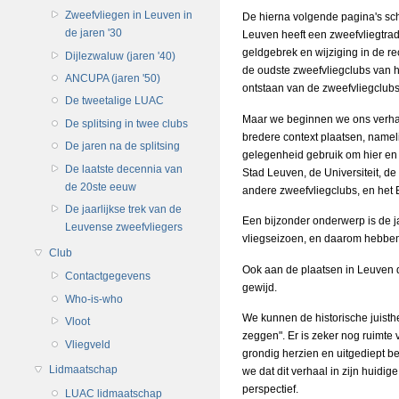
Zweefvliegen in Leuven in
De hierna volgende pagina's sc
de jaren '30
Leuven heeft een zweefvliegtrad
geldgebrek en wijziging in de re
Dijlezwaluw (jaren '40)
de oudste zweefvliegclubs van h
ANCUPA (jaren '50)
ontstaan van de zweefvliegclubs 
De tweetalige LUAC
Maar we beginnen we ons verha
De splitsing in twee clubs
bredere context plaatsen, namel
De jaren na de splitsing
gelegenheid gebruik om hier en
De laatste decennia van
Stad Leuven, de Universiteit, d
de 20ste eeuw
andere zweefvliegclubs, en het B
De jaarlijkse trek van de
Een bijzonder onderwerp is de ja
Leuvense zweefvliegers
vliegseizoen, en daarom hebben 
Club
Ook aan de plaatsen in Leuven d
Contactgegevens
gewijd.
Who-is-who
We kunnen de historische juisth
Vloot
zeggen". Er is zeker nog ruimte 
Vliegveld
grondig herzien en uitgediept be
Lidmaatschap
we dat dit verhaal in zijn huidi
perspectief.
LUAC lidmaatschap