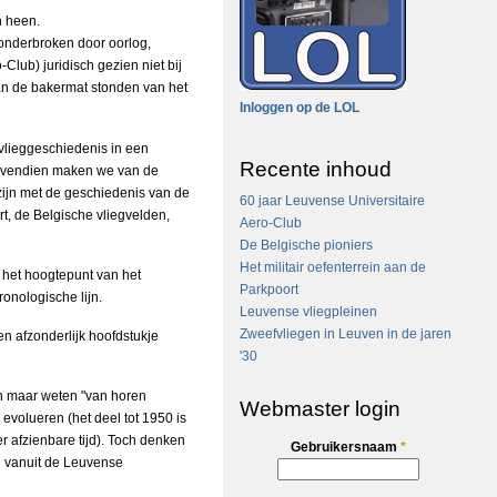
n heen.
onderbroken door oorlog,
Club) juridisch gezien niet bij
an de bakermat stonden van het
Inloggen op de LOL
lieggeschiedenis in een
Recente inhoud
 Bovendien maken we van de
zijn met de geschiedenis van de
60 jaar Leuvense Universitaire
t, de Belgische vliegvelden,
Aero-Club
De Belgische pioniers
Het militair oefenterrein aan de
d het hoogtepunt van het
Parkpoort
onologische lijn.
Leuvense vliegpleinen
Zweefvliegen in Leuven in de jaren
n afzonderlijk hoofdstukje
'30
en maar weten "van horen
Webmaster login
 evolueren (het deel tot 1950 is
r afzienbare tijd). Toch denken
Gebruikersnaam
*
en vanuit de Leuvense