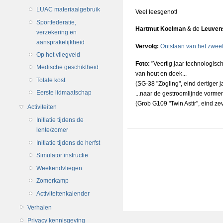
LUAC materiaalgebruik
Veel leesgenot!
Sportfederatie,
Hartmut Koelman
& de
Leuvens
verzekering en
aansprakelijkheid
Vervolg:
Ontstaan van het zwee
Op het vliegveld
Foto:
"Veertig jaar technologisch
Medische geschiktheid
van hout en doek...
Totale kost
(SG-38 "Zögling", eind dertiger j
Eerste lidmaatschap
...naar de gestroomlijnde vorme
(Grob G109 "Twin Astir", eind zev
Activiteiten
Initiatie tijdens de
lente/zomer
Initiatie tijdens de herfst
Simulator instructie
Weekendvliegen
Zomerkamp
Activiteitenkalender
Verhalen
Privacy kennisgeving