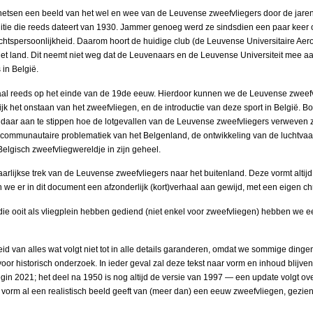
hetsen een beeld van het wel en wee van de Leuvense zweefvliegers door de jare
itie die reeds dateert van 1930. Jammer genoeg werd ze sindsdien een paar keer 
chtspersoonlijkheid. Daarom hoort de huidige club (de Leuvense Universitaire Aero-
et land. Dit neemt niet weg dat de Leuvenaars en de Leuvense Universiteit mee a
in België.
al reeds op het einde van de 19de eeuw. Hierdoor kunnen we de Leuvense zweefv
ijk het onstaan van het zweefvliegen, en de introductie van deze sport in België.
 daar aan te stippen hoe de lotgevallen van de Leuvense zweefvliegers verweven 
e communautaire problematiek van het Belgenland, de ontwikkeling van de luchtvaar
elgisch zweefvliegwereldje in zijn geheel.
arlijkse trek van de Leuvense zweefvliegers naar het buitenland. Deze vormt altij
we er in dit document een afzonderlijk (kort)verhaal aan gewijd, met een eigen chr
ie ooit als vliegplein hebben gediend (niet enkel voor zweefvliegen) hebben we ee
eid van alles wat volgt niet tot in alle details garanderen, omdat we sommige ding
voor historisch onderzoek. In ieder geval zal deze tekst naar vorm en inhoud blijven
gin 2021; het deel na 1950 is nog altijd de versie van 1997 — een update volgt ove
ge vorm al een realistisch beeld geeft van (meer dan) een eeuw zweefvliegen, gezi