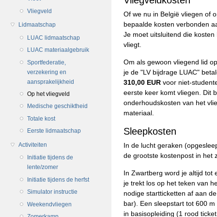
Vliegveld
Of we nu in België vliegen of op
bepaalde kosten verbonden aan 
Lidmaatschap
Je moet uitsluitend die kosten
LUAC lidmaatschap
vliegt.
LUAC materiaalgebruik
Om als gewoon vliegend lid o
Sportfederatie,
je de "LV bijdrage LUAC" betal
verzekering en
aansprakelijkheid
310,00 EUR
voor niet-student
eerste keer komt vliegen. Dit 
Op het vliegveld
onderhoudskosten van het vli
Medische geschiktheid
materiaal.
Totale kost
Sleepkosten
Eerste lidmaatschap
Activiteiten
In de lucht geraken (opgesleep
de grootste kostenpost in het 
Initiatie tijdens de
lente/zomer
In Zwartberg word je altijd to
Initiatie tijdens de herfst
je trekt los op het teken van he
Simulator instructie
nodige startticketten af aan d
bar). Een sleepstart tot 600 
Weekendvliegen
in basisopleiding (1 rood tic
Zomerkamp