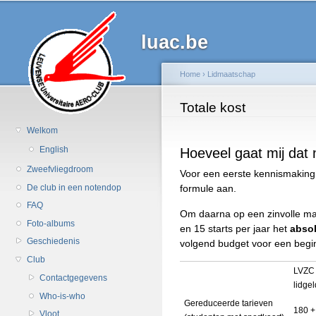
Ov
en
luac.be
d
al
in
Home
›
Lidmaatschap
g
U bent hier
Totale kost
Welkom
Hoeveel gaat mij dat 
English
Zweefvliegdroom
Voor een eerste kennismaking 
De club in een notendop
formule aan.
FAQ
Om daarna op een zinvolle man
Foto-albums
en 15 starts per jaar het
abso
Geschiedenis
volgend budget voor een begi
Club
LVZC 
Contactgegevens
lidge
Who-is-who
Gereduceerde tarieven
180 +
Vloot