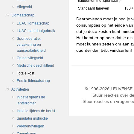
(studenten met sportkaart)
Vliegveld
Standaard tarieven
180 +
Lidmaatschap
Daarbovenop moet je nog je v
LUAC lidmaatschap
consumpties op het einde van
LUAC materiaalgebruik
dat je deze kosten kunt minde
Het komt er op neer dat je als
Sportfederatie,
moet kunnen zetten om aan zw
verzekering en
duurder dan bvb. windsurfen!
aansprakelijkheid
Op het vliegveld
Medische geschiktheid
Totale kost
Eerste lidmaatschap
© 1996-2026 LEUVENSE U
Activiteiten
Stuur reacties over d
Initiatie tijdens de
Stuur reacties en vragen ov
lente/zomer
Initiatie tijdens de herfst
Simulator instructie
Weekendvliegen
Zomerkamp