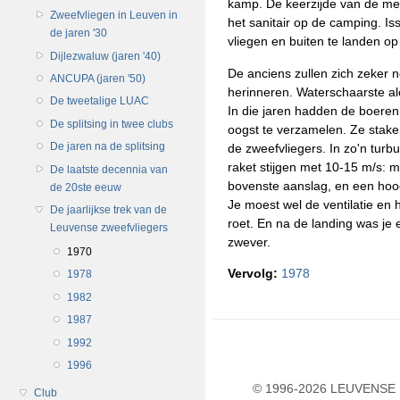
kamp. De keerzijde van de meda
Zweefvliegen in Leuven in
het sanitair op de camping. I
de jaren '30
vliegen en buiten te landen o
Dijlezwaluw (jaren '40)
De anciens zullen zich zeker
ANCUPA (jaren '50)
herinneren. Waterschaarste al
De tweetalige LUAC
In die jaren hadden de boeren
De splitsing in twee clubs
oogst te verzamelen. Ze staken
De jaren na de splitsing
de zweefvliegers. In zo'n turb
raket stijgen met 10-15 m/s: 
De laatste decennia van
bovenste aanslag, en een hoo
de 20ste eeuw
Je moest wel de ventilatie en 
De jaarlijkse trek van de
roet. En na de landing was je 
Leuvense zweefvliegers
zwever.
1970
Vervolg:
1978
1978
1982
1987
1992
1996
© 1996-2026 LEUVENSE U
Club