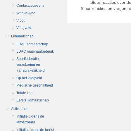
Stuur reacties over d
Contactgegevens
Stuur reacties en vragen ov
Who-is-who
Vloot
Vliegveld
Lidmaatschap
LUAC lidmaatschap
LUAC materiaalgebruik
Sportfederatie,
verzekering en
aansprakelijkheid
Op het vliegveld
Medische geschiktheid
Totale kost
Eerste lidmaatschap
Activiteiten
Initiatie tijdens de
lente/zomer
Initiatie tijdens de herfst