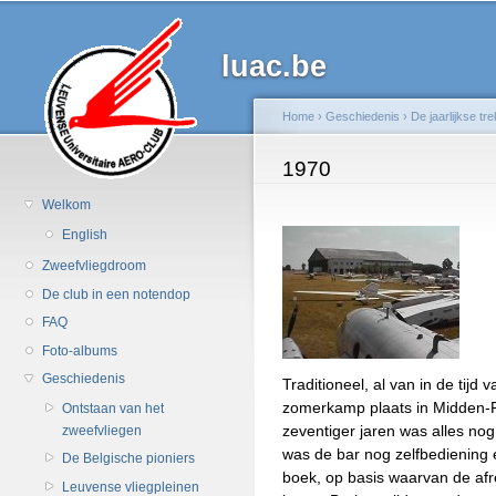
Ov
en
luac.be
d
al
in
Home
›
Geschiedenis
›
De jaarlijkse t
g
U bent hier
1970
Welkom
English
Zweefvliegdroom
De club in een notendop
FAQ
Foto-albums
Geschiedenis
Traditioneel, al van in de tij
zomerkamp plaats in Midden-Fr
Ontstaan van het
zeventiger jaren was alles no
zweefvliegen
was de bar nog zelfbediening 
De Belgische pioniers
boek, op basis waarvan de af
Leuvense vliegpleinen