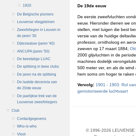
De 19de eeuw
1920
De Belgische pioniers
De eerste zweefvluchten vond
Leuvense vliegpleinen
eeuw. Hieronder dienen we ons
stellen, met tuigen die best 
Zweefvliegen in Leuven in
versie van de huidige deltavli
de jaren '30
professor, ornitholoog en aer
Dijlezwaluw (jaren '40)
zweven op 17 maart 1884;
Ott
ANCUPA (jaren '50)
2000 glijvluchten in de period
De tweetalige LUAC
machines dodelijk verongelukte
De splitsing in twee clubs
500 meter ver, en als de wind 
hem soms om hoger te raken d
De jaren na de splitsing
De laatste decennia van
Vervolg:
1901 - 1903: Rol van
de 20ste eeuw
gemotoriseerde luchtvaart
De jaarlijkse trek van de
Leuvense zweefvliegers
Club
Contactgegevens
Who-is-who
© 1996-2026 LEUVENSE U
Vloot